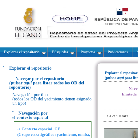
Explorar el repositorio
Búsquedas
Proyectos
Publicaciones
N
Explorar el repositorio
Explorar el repositor
(pulsar
aquí
para lis
Navegar por el repositorio
(pulsar
aquí
para listar todos los OD del
repositorio)
Naveg
limitada
Navegación por tipo:
(todos los OD del yacimiento tienen asignado
un tipo)
Navegación por
1-1 of 1 results
el contexto espacial
-> Contexto espacial: GE
(Grupo estratigráfico: yacimiento, tumba,