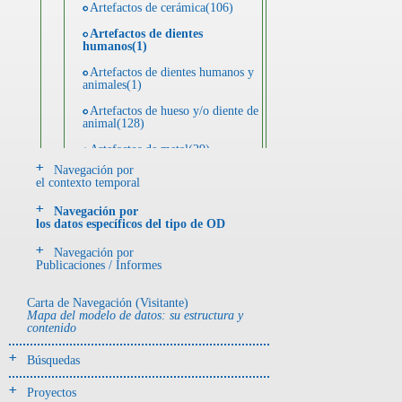
Artefactos de cerámica(106)
Artefactos de dientes
humanos(1)
Artefactos de dientes humanos y
animales(1)
Artefactos de hueso y/o diente de
animal(128)
Artefactos de metal(29)
Navegación por
Artefactos de metal y hueso y/o
el contexto temporal
diente de animal(5)
Navegación por
Artefactos de metal y resina(2)
los datos específicos del tipo de OD
Artefactos de piedra(6)
Navegación por
Publicaciones / Informes
Ecofactos animales(1)
Registro de restos óseos humanos
Carta de Navegación (Visitante)
(huesos)(18)
Mapa del modelo de datos: su estructura y
contenido
Registro de unidades
estratigráficas(4)
Búsquedas
- UE# y tipo de UE
Proyectos