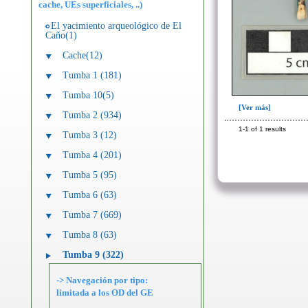
cache, UEs superficiales, ..)
El yacimiento arqueológico de El
Caño(1)
Cache(12)
Tumba 1 (181)
Tumba 10(5)
[Ver más]
Tumba 2 (934)
1-1 of 1 results
Tumba 3 (12)
Tumba 4 (201)
Tumba 5 (95)
Tumba 6 (63)
Tumba 7 (669)
Tumba 8 (63)
Tumba 9 (322)
-> Navegación por tipo:
limitada a los OD del GE