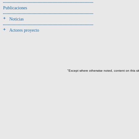
donde se halló el objeto
Publicaciones
-> Hallado en UE del tipo:
Noticias
Objetos clasificados según
los tipos de UE del GE
Actores proyecto
Cernidor(1)
Depósito (10)
Depósito de artefactos(18)
Depósito de artefactos y
osamentas(2)
"Except where otherwise noted, content on this si
Depósito de artefactos.(1)
Depósito de cerámica(40)
Depósito de huesos humanos
desarticulados(3)
Depósito-sedimento(2)
Entierro(77)
Entierro-ofrenda(3)
Forjado y ofrenda